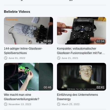
Beliebte Videos
00:49
02:04
144-adriger Inline-Glasfaser-
Kompakter, vollautomatischer
Spleißverschluss
Glasfaser-Fusionsspleißer mit Farb-
LCD-Monitor
June 01, 2022
June 21, 2021
00:46
02:41
Wie macht man eine
Einführung des Unternehmens
Glasfaserverteilungskiste?
Dawnergy
November 13, 2023
March 25, 2022