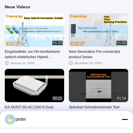
Neue Videos
01:20
01:00
Eingebetteter, vor Ort montierbarer
New Generation Pre-connected
optisch-elektrischer Hybrid-
product Series
Steckverbinder
January 11, 2026
December 26, 2025
00:21
01:54
DA-OUNT-2G-AC1200-6 Dual-
Spleißart Schnellverbinder Test
Band-Wi-Fi 5 AC1200 GPON ONT
July 24, 2025
peter
August 22, 2025
Dawnergy's Products Introduction