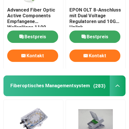
Advanced Fiber Optic
EPON OLT 8-Anschluss
Active Components
mit Dual Voltage
Empfangene
Regulatoren und 10G
Wellenlänge 1100-
Uplink
1600nm 1550nm
Bestpreis
Bestpreis
CTB≥65dB
Inbandfläche ±1dB 47-
1006 MHz
Kontakt
Kontakt
Fiberoptisches Managementsystem
(283)
Haus
Produkte
Videos