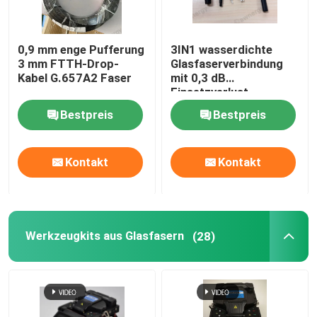
Faser-passive Optikkomponenten
0,9 mm enge Pufferung
3IN1 wasserdichte
3 mm FTTH-Drop-
Glasfaserverbindung
Kabel G.657A2 Faser
mit 0,3 dB
Aktivkomponenten für Glasfasern
Einsetzverlust
Bestpreis
Bestpreis
Fiberoptisches Managementsystem
Kontakt
Kontakt
Glasfaserkabel
Werkzeugkits aus Glasfasern
Werkzeugkits aus Glasfasern
(28)
Testgeräte für Glasfaser
FTTx-Netzwerklösungen