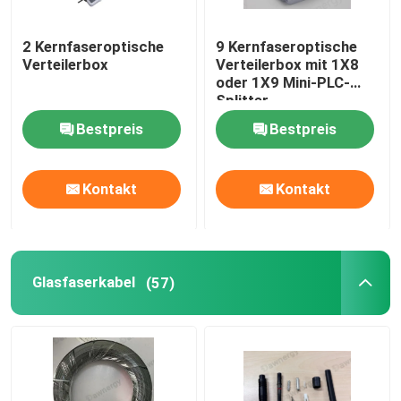
2 Kernfaseroptische
9 Kernfaseroptische
Über uns
Verteilerbox
Verteilerbox mit 1X8
oder 1X9 Mini-PLC-
Splitter
Fabrik-Ausflug
Bestpreis
Bestpreis
Qualitätskontrolle
Kontakt
Kontakt
Treten Sie mit uns in Verbindung
Nachrichten
Glasfaserkabel
(57)
Fälle
Fordern Sie ein Zitat