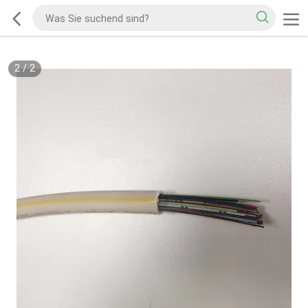
2
/
2