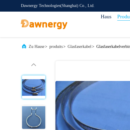
Dawnergy Technologies(Shanghai) Co., Ltd.
Haus
Produ
Zu Hause
>
produits
>
Glasfaserkabel
>
Glasfaserkabelverbi