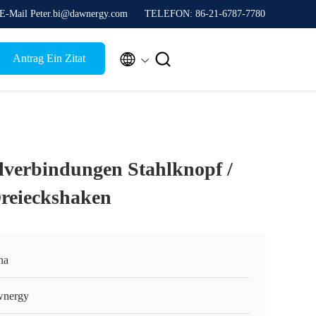
E-Mail Peter.bi@dawnergy.com
TELEFON: 86-21-6787-7780


Antrag Ein Zitat
lverbindungen Stahlknopf /
Dreieckshaken
na
nergy