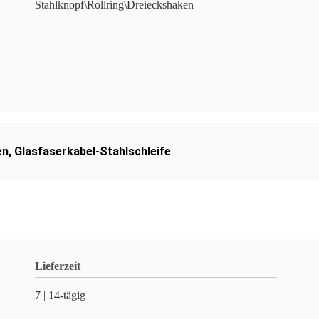
Stahlknopf\Rollring\Dreieckshaken
en
,
Glasfaserkabel-Stahlschleife
Lieferzeit
7 | 14-tägig