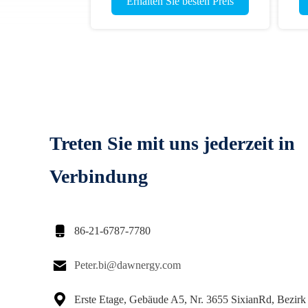
Erhalten Sie besten Preis
Treten Sie mit uns jederzeit in
Verbindung

86-21-6787-7780

Peter.bi@dawnergy.com

Erste Etage, Gebäude A5, Nr. 3655 SixianRd, Bezirk