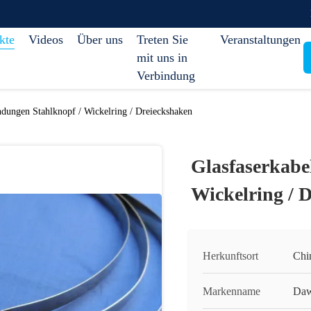
kte
Videos
Über uns
Treten Sie
Veranstaltungen
mit uns in
Verbindung
ndungen Stahlknopf / Wickelring / Dreieckshaken
Glasfaserkabe
Wickelring / 
Herkunftsort
Chi
Markenname
Daw