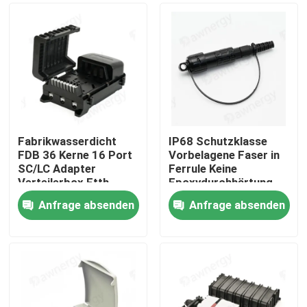
Fabrikwasserdicht
IP68 Schutzklasse
FDB 36 Kerne 16 Port
Vorbelagene Faser in
SC/LC Adapter
Ferrule Keine
Verteilerbox Ftth
Epoxydurchhärtung
und Polierung mit PC-
Anfrage absenden
Anfrage absenden
ABS-Gehäuse
Haus
Produkte
Videos