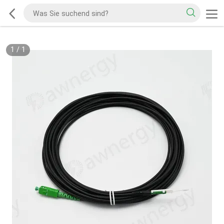
1
/
1