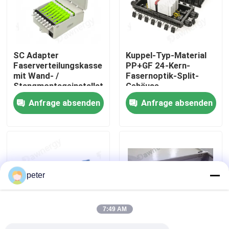
Über uns
SC Adapter
Kuppel-Typ-Material
Fabrik-Ausflug
Faserverteilungskasse
PP+GF 24-Kern-
mit Wand- /
Fasernoptik-Split-
Stangmontageinstallation
Gehäuse
Qualitätskontrolle
und Faser Splice-Box-
Anfrage absenden
Anfrage absenden
Anschlussart
Treten Sie mit uns in Verbindung
Nachrichten
peter
Fälle
7:49 AM
Fordern Sie ein Zitat