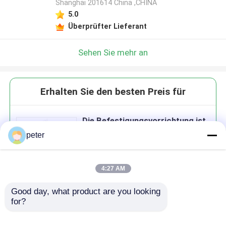
Shanghai 201614 China ,CHINA
5.0
Überprüfter Lieferant
Sehen Sie mehr an
Erhalten Sie den besten Preis für
Die Befestigungsvorrichtung ist
mit einer Schließung der
peter
Schleife mit Glasfaser zu
versehen, die mit einer
Schließung der Schleife mit der
4:27 AM
Schleife verbunden ist.
Good day, what product are you looking 
Fortsetzen
for?