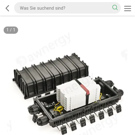
1
/
1