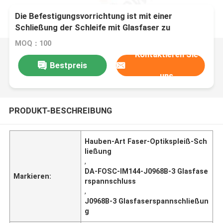
Die Befestigungsvorrichtung ist mit einer
Schließung der Schleife mit Glasfaser zu
versehen, die mit einer Schließung der Schleife mit
MOQ：100
der Schleife verbunden ist.
Kontaktieren Sie
Bestpreis
uns
PRODUKT-BESCHREIBUNG
Hauben-Art Faser-Optikspleiß-Sch
ließung
,
DA-FOSC-IM144-J0968B-3 Glasfase
Markieren:
rspannschluss
,
J0968B-3 Glasfaserspannschließun
g