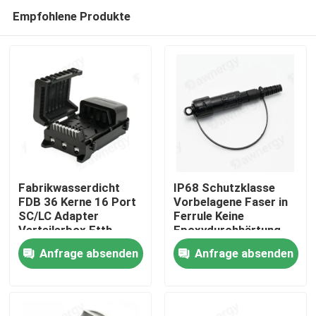
Empfohlene Produkte
Fabrikwasserdicht
IP68 Schutzklasse
FDB 36 Kerne 16 Port
Vorbelagene Faser in
SC/LC Adapter
Ferrule Keine
Haus
Verteilerbox Ftth
Epoxydurchhärtung
und Polierung mit PC-
Anfrage absenden
Anfrage absenden
ABS-Gehäuse
Produkte
Videos