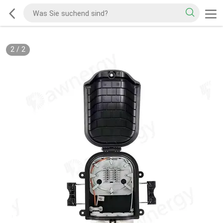
2
/
2