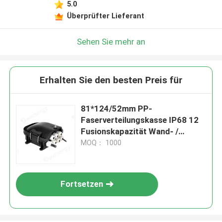
5.0
Überprüfter Lieferant
Sehen Sie mehr an
Erhalten Sie den besten Preis für
81*124/52mm PP-
Faserverteilungskasse IP68 12
Fusionskapazität Wand- /
Stangmontage
MOQ： 1000
Fortsetzen