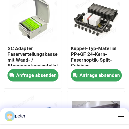
Über uns
Fabrik-Ausflug
SC Adapter
Kuppel-Typ-Material
Qualitätskontrolle
Faserverteilungskasse
PP+GF 24-Kern-
mit Wand- /
Fasernoptik-Split-
Stangmontageinstallation
Gehäuse
Treten Sie mit uns in Verbindung
und Faser Splice-Box-
Anfrage absenden
Anfrage absenden
Anschlussart
Nachrichten
Fälle
peter
Fordern Sie ein Zitat